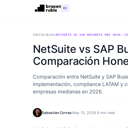
Skip to main content
ES
INICIO
/
BLOG
/
NETSUITE VS SAP BUSINESS ONE 2026: C
NetSuite vs SAP B
Comparación Hone
Comparación entre NetSuite y SAP Busi
implementación, compliance LATAM y c
empresas medianas en 2026.
Sebastian Correa
·
May 13, 2026
·
9 min read