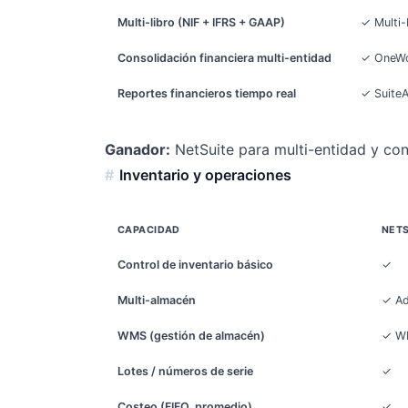
Multi-libro (NIF + IFRS + GAAP)
✓ Multi-
Consolidación financiera multi-entidad
✓ OneWo
Reportes financieros tiempo real
✓ SuiteA
Ganador:
NetSuite para multi-entidad y con
Inventario y operaciones
CAPACIDAD
NETS
Control de inventario básico
✓
Multi-almacén
✓ Ad
WMS (gestión de almacén)
✓ WM
Lotes / números de serie
✓
Costeo (FIFO, promedio)
✓