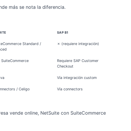
nde más se nota la diferencia.
ITE
SAP B1
teCommerce Standard /
✗ (requiere integración)
nced
 SuiteCommerce
Requiere SAP Customer
Checkout
iva
Vía integración custom
nnectors / Celigo
Vía connectors
presa vende online, NetSuite con SuiteCommerce