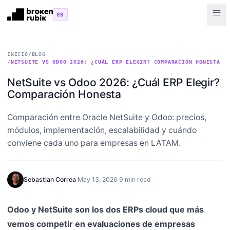
Skip to main content
menu
ES
INICIO
/
BLOG
/
NETSUITE VS ODOO 2026: ¿CUÁL ERP ELEGIR? COMPARACIÓN HONESTA
NetSuite vs Odoo 2026: ¿Cuál ERP Elegir?
Comparación Honesta
Comparación entre Oracle NetSuite y Odoo: precios,
módulos, implementación, escalabilidad y cuándo
conviene cada uno para empresas en LATAM.
Sebastian Correa
·
May 13, 2026
·
9 min read
Odoo y NetSuite son los dos ERPs cloud que más
vemos competir en evaluaciones de empresas