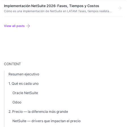
empresas medianas en 2026.
Implementación NetSuite 2026: Fases, Tiempos y Costos
arrow_forward
Cómo es una implementación de NetSuite en LATAM: fases, tiempos realistas,
errores comunes y drivers que mueven el costo para PyMEs y empresas
medianas.
arrow_forward
View all posts
CONTENT
Resumen ejecutivo
1. Qué es cada uno
Oracle NetSuite
Odoo
2. Precio — la diferencia más grande
NetSuite — drivers que impactan el precio