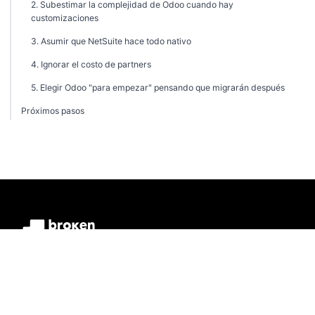
2. Subestimar la complejidad de Odoo cuando hay
customizaciones
3. Asumir que NetSuite hace todo nativo
4. Ignorar el costo de partners
5. Elegir Odoo "para empezar" pensando que migrarán después
Próximos pasos
Implementación, desarrollo e integraciones de NetSuite para
empresas medianas en LATAM. Más de 10 años haciendo NetSuite.