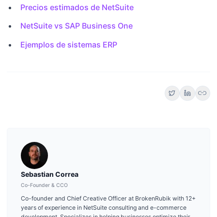
Precios estimados de NetSuite
NetSuite vs SAP Business One
Ejemplos de sistemas ERP
link
Sebastian Correa
Co-Founder & CCO
Co-founder and Chief Creative Officer at BrokenRubik with 12+
years of experience in NetSuite consulting and e-commerce
development. Specializes in helping businesses optimize their