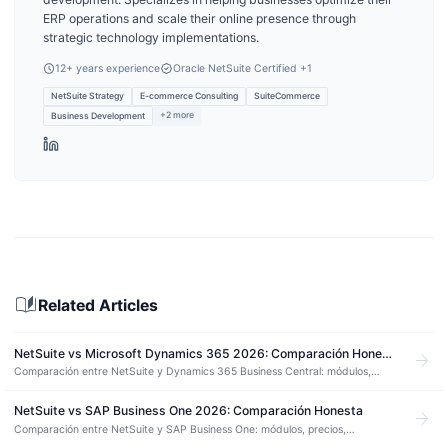
ERP operations and scale their online presence through
strategic technology implementations.
12
+ years experience
Oracle NetSuite Certified
+1
NetSuite Strategy
E-commerce Consulting
SuiteCommerce
+
2
more
Business Development
auto_stories
Related Articles
NetSuite vs Microsoft Dynamics 365 2026: Comparación Honesta
arrow_forward
Comparación entre NetSuite y Dynamics 365 Business Central: módulos,
precios, implementación y cuándo conviene cada uno para empresas
medianas en LATAM.
NetSuite vs SAP Business One 2026: Comparación Honesta
arrow_forward
Comparación entre NetSuite y SAP Business One: módulos, precios,
implementación, compliance LATAM y cuándo conviene cada uno para