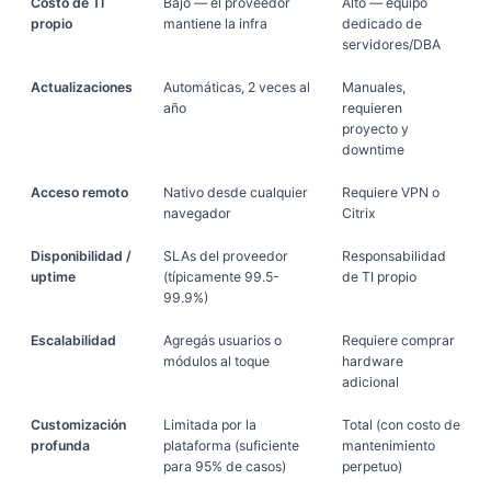
Costo de TI
Bajo — el proveedor
Alto — equipo
propio
mantiene la infra
dedicado de
servidores/DBA
Actualizaciones
Automáticas, 2 veces al
Manuales,
año
requieren
proyecto y
downtime
Acceso remoto
Nativo desde cualquier
Requiere VPN o
navegador
Citrix
Disponibilidad /
SLAs del proveedor
Responsabilidad
uptime
(típicamente 99.5-
de TI propio
99.9%)
Escalabilidad
Agregás usuarios o
Requiere comprar
módulos al toque
hardware
adicional
Customización
Limitada por la
Total (con costo de
profunda
plataforma (suficiente
mantenimiento
para 95% de casos)
perpetuo)