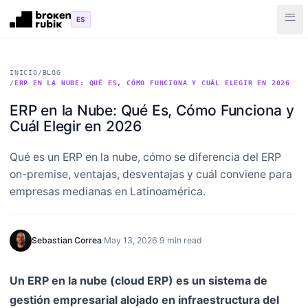
Skip to main content
menu
ES
INICIO
/
BLOG
/
ERP EN LA NUBE: QUÉ ES, CÓMO FUNCIONA Y CUÁL ELEGIR EN 2026
ERP en la Nube: Qué Es, Cómo Funciona y
Cuál Elegir en 2026
Qué es un ERP en la nube, cómo se diferencia del ERP
on-premise, ventajas, desventajas y cuál conviene para
empresas medianas en Latinoamérica.
Sebastian Correa
·
May 13, 2026
·
9 min read
Un ERP en la nube (cloud ERP) es un sistema de
gestión empresarial alojado en infraestructura del