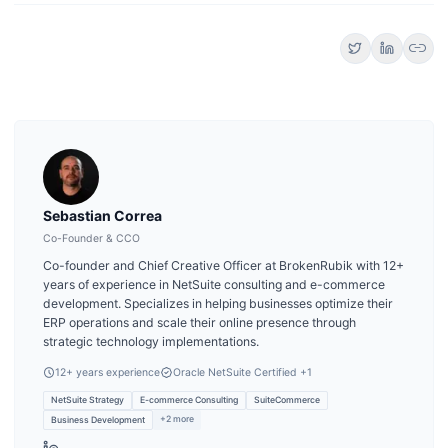
link
Sebastian Correa
Co-Founder & CCO
Co-founder and Chief Creative Officer at BrokenRubik with 12+
years of experience in NetSuite consulting and e-commerce
development. Specializes in helping businesses optimize their
ERP operations and scale their online presence through
strategic technology implementations.
12
+ years experience
Oracle NetSuite Certified
+1
NetSuite Strategy
E-commerce Consulting
SuiteCommerce
+
2
more
Business Development