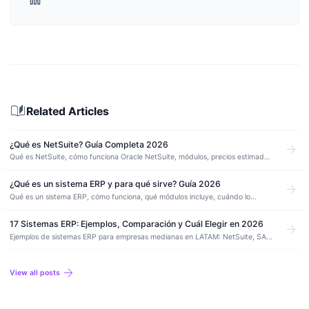
auto_stories
Related Articles
¿Qué es NetSuite? Guía Completa 2026
arrow_forward
Qué es NetSuite, cómo funciona Oracle NetSuite, módulos, precios estimados
y cuándo conviene implementarlo. Guía en español para empresas de LATAM.
¿Qué es un sistema ERP y para qué sirve? Guía 2026
arrow_forward
Qué es un sistema ERP, cómo funciona, qué módulos incluye, cuándo lo
necesita una empresa y cuáles son los principales ERPs disponibles en LATAM.
17 Sistemas ERP: Ejemplos, Comparación y Cuál Elegir en 2026
arrow_forward
Ejemplos de sistemas ERP para empresas medianas en LATAM: NetSuite, SAP,
Odoo, Dynamics, Aspel, Siigo, Bind y más. Funcionalidades, precios y casos
de uso.
arrow_forward
View all posts