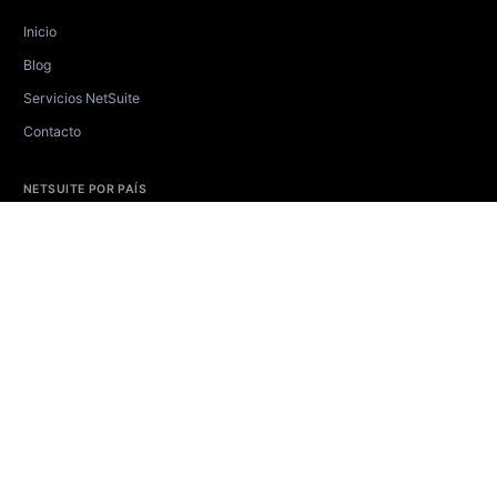
Inicio
Blog
Servicios NetSuite
Contacto
NETSUITE POR PAÍS
🇲🇽
NetSuite México
🇨🇴
NetSuite Colombia
🇦🇷
NetSuite Argentina
🇨🇱
NetSuite Chile
🇵🇪
NetSuite Perú
PRÓXIMAMENTE
PRÓXIMAMENTE
OTROS IDIOMAS
English site
EN