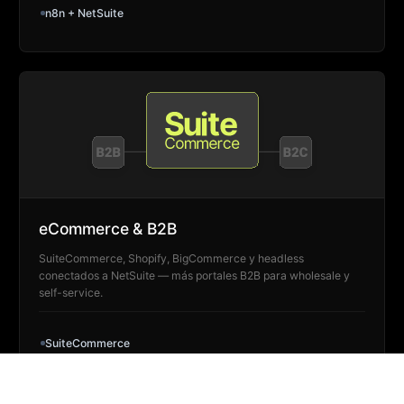
n8n + NetSuite
eCommerce & B2B
SuiteCommerce, Shopify, BigCommerce y headless
conectados a NetSuite — más portales B2B para wholesale y
self-service.
SuiteCommerce
Shopify