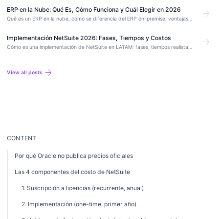
ERP en la Nube: Qué Es, Cómo Funciona y Cuál Elegir en 2026
arrow_forward
Qué es un ERP en la nube, cómo se diferencia del ERP on-premise, ventajas,
desventajas y cuál conviene para empresas medianas en Latinoamérica.
Implementación NetSuite 2026: Fases, Tiempos y Costos
arrow_forward
Cómo es una implementación de NetSuite en LATAM: fases, tiempos realistas,
errores comunes y drivers que mueven el costo para PyMEs y empresas
medianas.
arrow_forward
View all posts
CONTENT
Por qué Oracle no publica precios oficiales
Las 4 componentes del costo de NetSuite
1. Suscripción a licencias (recurrente, anual)
2. Implementación (one-time, primer año)