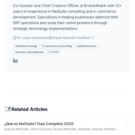
Co-founder and Chief Creative Officer at BrokenRubik with 12+
years of experience in NetSuite consulting and e-commerce
development. Specializes in helping businesses optimize their
ERP operations and scale their online presence through
strategic technology implementations.
12
+ years experience
Oracle NetSuite Certified
+1
NetSuite Strategy
E-commerce Consulting
SuiteCommerce
+
2
more
Business Development
auto_stories
Related Articles
¿Qué es NetSuite? Guía Completa 2026
arrow_forward
Qué es NetSuite, cómo funciona Oracle NetSuite, módulos, precios estimados
y cuándo conviene implementarlo. Guía en español para empresas de LATAM.