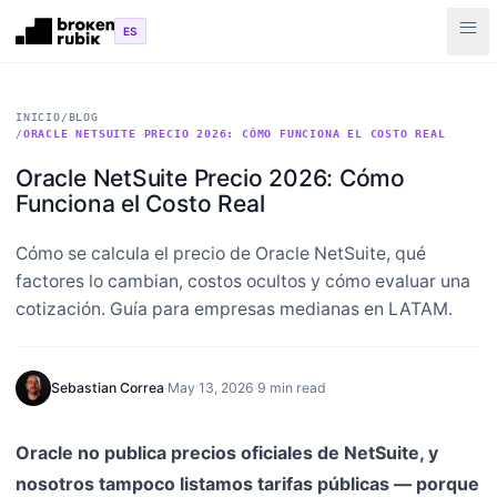
Skip to main content
menu
ES
INICIO
/
BLOG
/
ORACLE NETSUITE PRECIO 2026: CÓMO FUNCIONA EL COSTO REAL
Oracle NetSuite Precio 2026: Cómo
Funciona el Costo Real
Cómo se calcula el precio de Oracle NetSuite, qué
factores lo cambian, costos ocultos y cómo evaluar una
cotización. Guía para empresas medianas en LATAM.
Sebastian Correa
·
May 13, 2026
·
9 min read
Oracle no publica precios oficiales de NetSuite, y
nosotros tampoco listamos tarifas públicas — porque