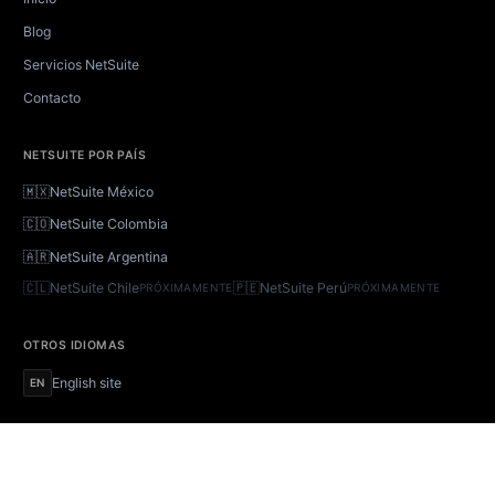
Blog
Servicios NetSuite
Contacto
NETSUITE POR PAÍS
🇲🇽
NetSuite México
🇨🇴
NetSuite Colombia
🇦🇷
NetSuite Argentina
🇨🇱
NetSuite Chile
🇵🇪
NetSuite Perú
PRÓXIMAMENTE
PRÓXIMAMENTE
OTROS IDIOMAS
English site
EN
©
2026
BrokenRubik
Con sede en Uruguay