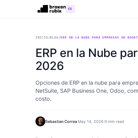
Skip to main content
ES
INICIO
/
BLOG
/
ERP EN LA NUBE PARA EMPRESAS EN BOGO
ERP en la Nube pa
2026
Opciones de ERP en la nube para empr
NetSuite, SAP Business One, Odoo, com
costo.
Sebastian Correa
·
May 14, 2026
·
9 min read