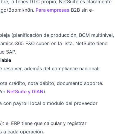
ibre) o tenés DTC propio, NetSuite es claramente
eligo/Boomi/n8n.
Para empresas
B2B sin e-
leja (planificación de producción, BOM multinivel,
amics 365 F&O suben en la lista. NetSuite tiene
ue SAP.
iable
 resolver, además del compliance nacional:
 nota crédito, nota débito, documento soporte.
Ver
NetSuite y DIAN
).
ta con payroll local o módulo del proveedor
A): el ERP tiene que calcular y registrar
s a cada operación.