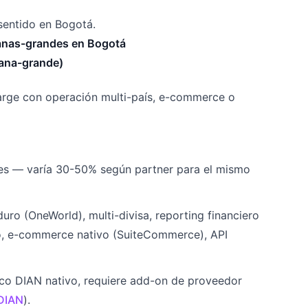
sentido en Bogotá.
anas-grandes en Bogotá
iana-grande)
arge con operación multi-país, e-commerce o
ales — varía 30-50% según partner para el mismo
duro (OneWorld), multi-divisa, reporting financiero
neo, e-commerce nativo (SuiteCommerce), API
nico DIAN nativo, requiere add-on de proveedor
 DIAN
).