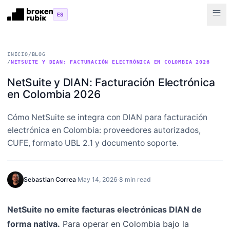
Skip to main content
menu
ES
INICIO
/
BLOG
/
NETSUITE Y DIAN: FACTURACIÓN ELECTRÓNICA EN COLOMBIA 2026
NetSuite y DIAN: Facturación Electrónica
en Colombia 2026
Cómo NetSuite se integra con DIAN para facturación
electrónica en Colombia: proveedores autorizados,
CUFE, formato UBL 2.1 y documento soporte.
Sebastian Correa
·
May 14, 2026
·
8 min read
NetSuite no emite facturas electrónicas DIAN de
forma nativa.
Para operar en Colombia bajo la