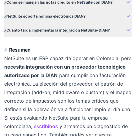
expand_more
¿Cómo se manejan las notas crédito en NetSuite con DIAN?
expand_more
¿NetSuite soporta nómina electrónica DIAN?
expand_more
¿Cuánto tarda implementar la integración NetSuite-DIAN?
Resumen
NetSuite es un ERP capaz de operar en Colombia, pero
necesita integración con un proveedor tecnológico
autorizado por la DIAN
para cumplir con facturación
electrónica. La elección del proveedor, el patrón de
integración (add-on, middleware o custom) y el mapeo
correcto de impuestos son los temas críticos que
definen si la operación va a funcionar limpio el día uno.
Si estás evaluando NetSuite para tu empresa
colombiana,
escribinos
y armamos un diagnóstico de
tu caso específico. También podés ver nuestra