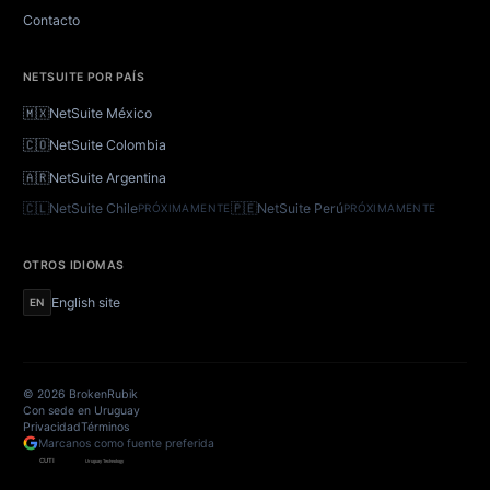
Contacto
NETSUITE POR PAÍS
🇲🇽
NetSuite México
🇨🇴
NetSuite Colombia
🇦🇷
NetSuite Argentina
🇨🇱
NetSuite Chile
🇵🇪
NetSuite Perú
PRÓXIMAMENTE
PRÓXIMAMENTE
OTROS IDIOMAS
English site
EN
©
2026
BrokenRubik
Con sede en Uruguay
Privacidad
Términos
Marcanos como fuente preferida