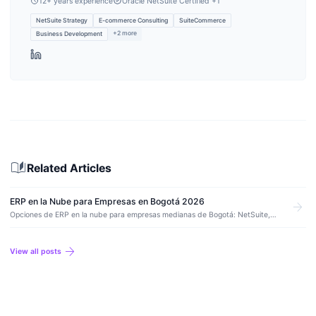
12
+ years experience
Oracle NetSuite Certified
+1
NetSuite Strategy
E-commerce Consulting
SuiteCommerce
+
2
more
Business Development
auto_stories
Related Articles
ERP en la Nube para Empresas en Bogotá 2026
arrow_forward
Opciones de ERP en la nube para empresas medianas de Bogotá: NetSuite,
SAP Business One, Odoo, compliance DIAN y drivers de costo.
arrow_forward
View all posts